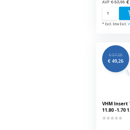
€
AVP
€ 57,95
* Excl. btw Excl.
V
€ 57,95
€ 49,26
VHM Insert 
11.80 -1.70 1