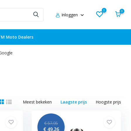
0
0
Inloggen
TM Moto Dealers
 Google
Meest bekeken
Laagste prijs
Hoogste prijs
€ 57,95
€ 49,26