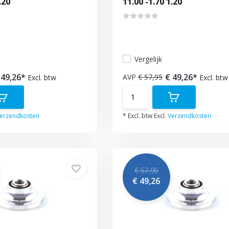
.20
11.00 -1.70 1.20
Vergelijk
 49,26*
€ 49,26*
AVP
€ 57,95
Excl. btw
Excl. btw
erzendkosten
* Excl. btw Excl.
Verzendkosten
€ 57,95
€ 49,26