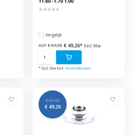
11.60 -1.70 1.00
Vergelijk
€ 49,26*
AVP
€ 57,95
Excl. btw
* Excl. btw Excl.
Verzendkosten
€ 57,95
€ 49,26