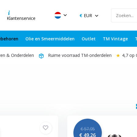
EUR
Klantenservice
behoren
Olie en Smeermiddelen
Outlet
TM Vintage
★
4,7 op
ren & Onderdelen
Ruime voorraad TM-onderdelen
€ 57,95
€ 49,26