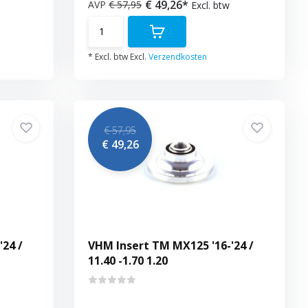
€ 49,26*
AVP
€ 57,95
Excl. btw
* Excl. btw Excl.
Verzendkosten
€ 57,95
€ 49,26
24 /
VHM Insert TM MX125 '16-'24 /
11.40 -1.70 1.20