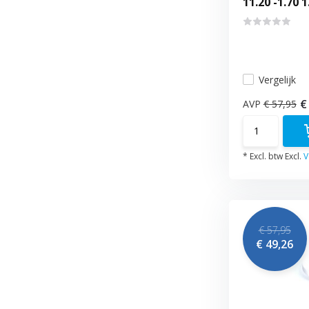
11.20 -1.70 1
Vergelijk
€
AVP
€ 57,95
* Excl. btw Excl.
V
€ 57,95
€ 49,26