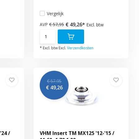
Vergelijk
€ 49,26*
AVP
€ 57,95
Excl. btw
* Excl. btw Excl.
Verzendkosten
€ 57,95
€ 49,26
24 /
VHM Insert TM MX125 '12-'15 /