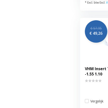
* Excl. btw Excl.
V
€ 57,95
€ 49,26
VHM Insert 
-1.55 1.10
Vergelijk