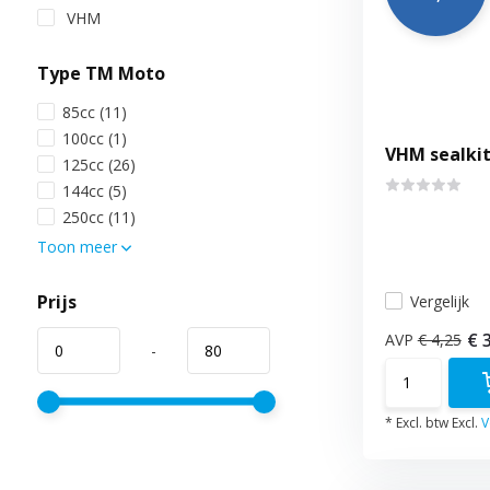
VHM
Type TM Moto
85cc
(11)
100cc
(1)
VHM sealkit
125cc
(26)
144cc
(5)
250cc
(11)
Toon meer
Prijs
Vergelijk
€ 
AVP
€ 4,25
-
* Excl. btw Excl.
V