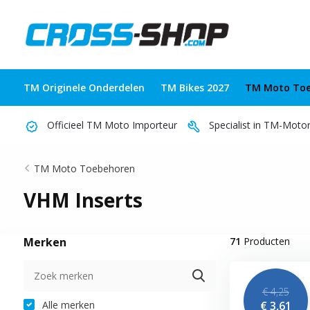
TM Originele Onderdelen
TM Bikes 2027
TM Moto Toe
Officieel TM Moto Importeur
Specialist in TM-Moto
TM Moto Toebehoren
VHM Inserts
Merken
71
Producten
€ 4,25
Alle merken
€ 3,61