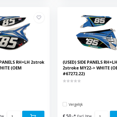
 PANELS RH+LH 2strok
(USED) SIDE PANELS RH+L
WHITE (OEM
2stroke MY22-> WHITE (O
#67272.22)
Vergelijk
€ 50,-*
btw
Excl. btw