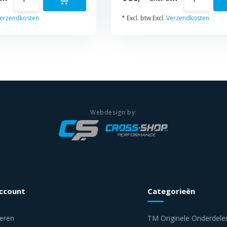
erzendkosten
* Excl. btw Excl.
Verzendkosten
account
Categorieën
reren
TM Originele Onderdele