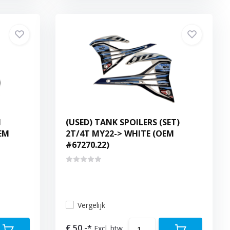
H
(USED) TANK SPOILERS (SET)
EM
2T/4T MY22-> WHITE (OEM
#67270.22)
Vergelijk
€ 50,-*
Excl. btw