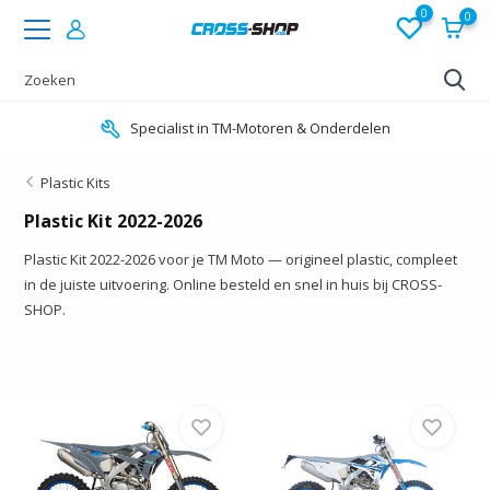
0
0
Specialist in TM-Motoren & Onderdelen
Plastic Kits
Plastic Kit 2022-2026
Plastic Kit 2022-2026 voor je TM Moto — origineel plastic, compleet
in de juiste uitvoering. Online besteld en snel in huis bij CROSS-
SHOP.