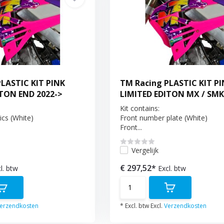
LASTIC KIT PINK
TM Racing PLASTIC KIT P
ITON END 2022->
LIMITED EDITON MX / SMK
Kit contains:
ics (White)
Front number plate (White)
Front...
Vergelijk
€ 297,52*
l. btw
Excl. btw
erzendkosten
* Excl. btw Excl.
Verzendkosten