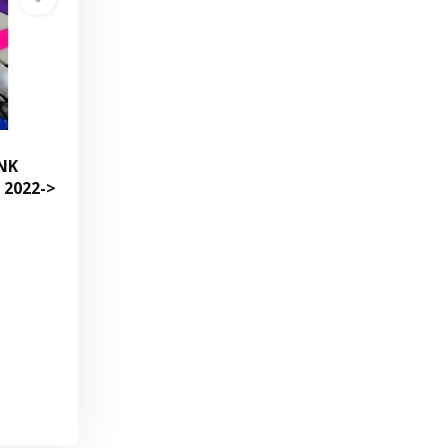
INK
 2022->