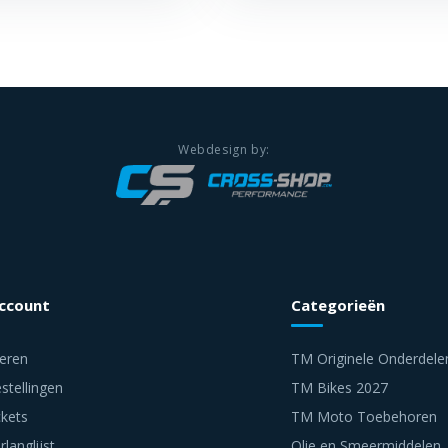
account
Categorieën
reren
TM Originele Onderdele
stellingen
TM Bikes 2027
ckets
TM Moto Toebehoren
rlanglijst
Olie en Smeermiddelen