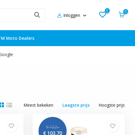
0
0
Inloggen
TM Moto Dealers
 Google
Meest bekeken
Laagste prijs
Hoogste prijs
€ 122,-
€ 103,70