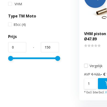
VHM
Type TM Moto
85cc
(4)
VHM piston 
Prijs
Ø47.89
-
Vergelijk
€
AVP
€ 122,-
* Excl. btw Excl.
V