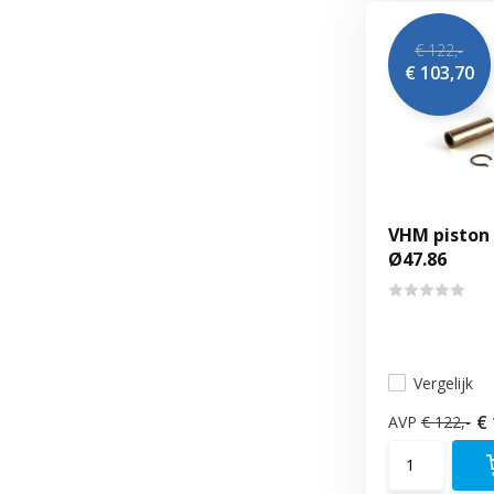
€ 122,-
€ 103,70
VHM piston 
Ø47.86
Vergelijk
€
AVP
€ 122,-