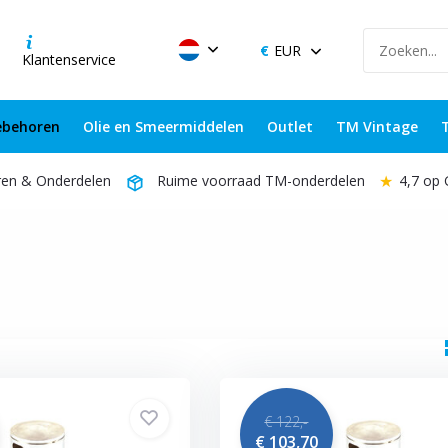
EUR
Klantenservice
behoren
Olie en Smeermiddelen
Outlet
TM Vintage
★
4,7 op
ren & Onderdelen
Ruime voorraad TM-onderdelen
€ 122,-
€ 103,70