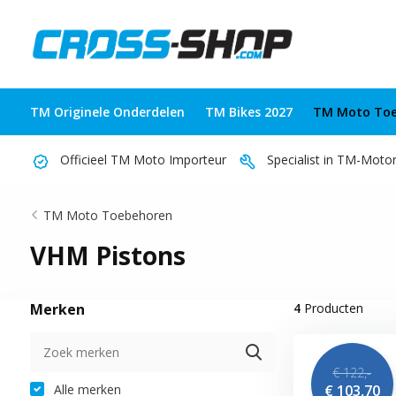
TM Originele Onderdelen
TM Bikes 2027
TM Moto Toe
Officieel TM Moto Importeur
Specialist in TM-Moto
TM Moto Toebehoren
VHM Pistons
Merken
4
Producten
€ 122,-
Alle merken
€ 103,70