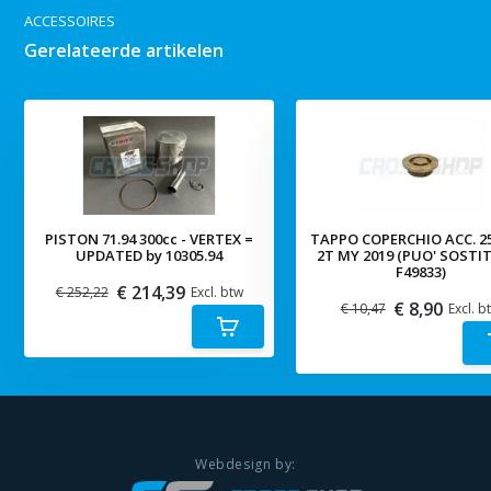
ACCESSOIRES
Gerelateerde artikelen
PISTON 71.94 300cc - VERTEX =
TAPPO COPERCHIO ACC. 2
UPDATED by 10305.94
2T MY 2019 (PUO' SOSTI
F49833)
€ 214,39
€ 252,22
Excl. btw
€ 8,90
€ 10,47
Excl. b