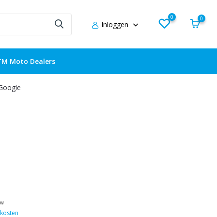
0
0
Inloggen
TM Moto Dealers
 Google
tw
kosten