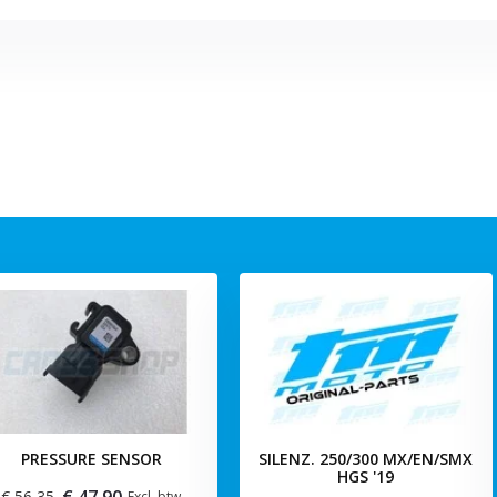
PRESSURE SENSOR
SILENZ. 250/300 MX/EN/SMX
HGS '19
€ 47,90
€ 56,35
Excl. btw