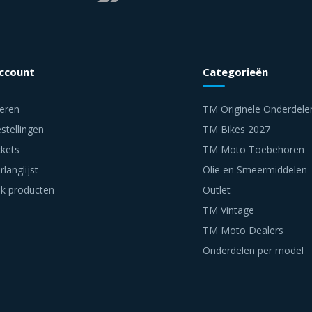
account
Categorieën
reren
TM Originele Onderdele
stellingen
TM Bikes 2027
ckets
TM Moto Toebehoren
rlanglijst
Olie en Smeermiddelen
jk producten
Outlet
TM Vintage
TM Moto Dealers
Onderdelen per model