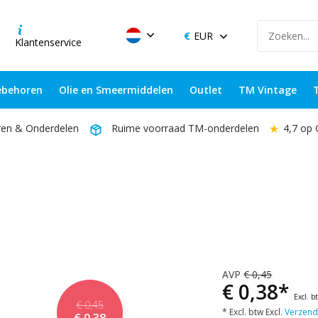
EUR
Klantenservice
behoren
Olie en Smeermiddelen
Outlet
TM Vintage
★
4,7 op
ren & Onderdelen
Ruime voorraad TM-onderdelen
AVP
€ 0,45
€ 0,38*
Excl. b
€ 0,45
* Excl. btw Excl.
Verzend
€ 0,38