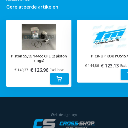
Gerelateerde artikelen
Piston 55,95 144cc CPL (2 piston
PICK-UP KOK PU515
rings)
€ 123,13
€ 144,86
Excl.
€ 126,96
€ 149,37
Excl. btw