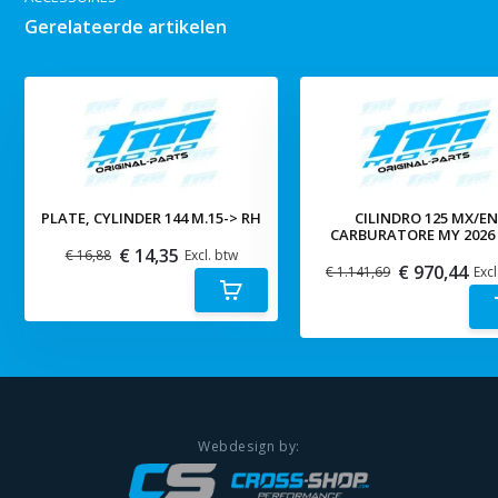
Gerelateerde artikelen
PLATE, CYLINDER 144 M.15-> RH
CILINDRO 125 MX/E
CARBURATORE MY 2026 
€ 14,35
€ 16,88
Excl. btw
€ 970,44
€ 1.141,69
Excl