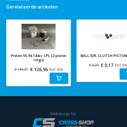
Gerelateerde artikelen
Piston 55,94 144cc CPL (2 piston
BALL IDR. CLUTCH PISTON
rings)
€ 0,17
€ 0,20
Excl. bt
€ 126,96
€ 149,37
Excl. btw