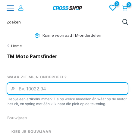
0
0
★
4,7 op Google
Home
TM Moto Partsfinder