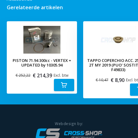
Gerelateerde artikelen
PISTON 71.94 300cc - VERTEX =
TAPPO COPERCHIO ACC. 2
UPDATED by 10305.94
2T MY 2019 (PUO' SOSTI
F49833)
€ 214,39
€ 252,22
Excl. btw
€ 8,90
€ 10,47
Excl. b