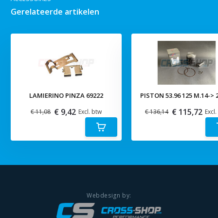
Gerelateerde artikelen
LAMIERINO PINZA 69222
PISTON 53.96 125 M.14-> 2
€ 9,42
€ 115,72
€ 11,08
Excl. btw
€ 136,14
Excl.