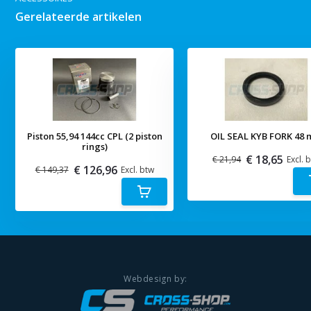
Gerelateerde artikelen
Piston 55,94 144cc CPL (2 piston
OIL SEAL KYB FORK 48
rings)
€ 18,65
€ 21,94
Excl. 
€ 126,96
€ 149,37
Excl. btw