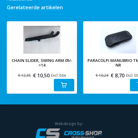
Gerelateerde artikelen
CHAIN SLIDER, SWING ARM 05/-
PARACOLPI MANUBRIO TM
>14
NR
€ 10,50
€ 8,70
€ 12,35
Excl. btw
€ 10,24
Excl. b