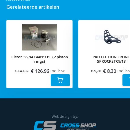
Gerelateerde artikelen
Piston 55,94 144cc CPL (2 piston
PROTECTION FRON
rings)
SPROCKET09/13
€ 126,96
€ 8,30
€ 149,37
Excl. btw
€ 9,76
Excl. bt