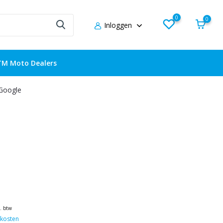
0
0
Inloggen
TM Moto Dealers
 Google
l. btw
kosten