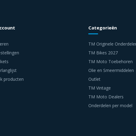
account
Categorieën
reren
TM Originele Onderdele
stellingen
TM Bikes 2027
ckets
TM Moto Toebehoren
rlanglijst
Olie en Smeermiddelen
jk producten
Outlet
TM Vintage
TM Moto Dealers
Onderdelen per model