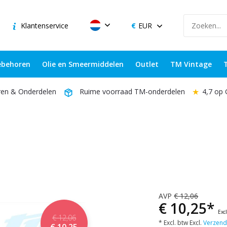
Klantenservice
EUR
behoren
Olie en Smeermiddelen
Outlet
TM Vintage
★
4,7 op
ren & Onderdelen
Ruime voorraad TM-onderdelen
AVP
€ 12,06
€ 10,25*
Exc
€ 12,06
* Excl. btw Excl.
Verzend
€ 10,25