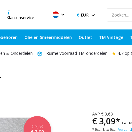
EUR
Klantenservice
behoren
Olie en Smeermiddelen
Outlet
TM Vintage
★
4,7 op
ren & Onderdelen
Ruime voorraad TM-onderdelen
>
AVP
€ 3,63
€ 3,09*
Excl. b
€ 3,63
* Excl. btw Excl.
Verzend
€ 3,09