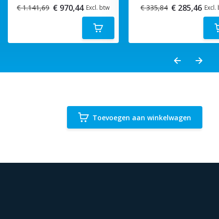
€ 970,44
€ 285,46
€ 1.141,69
€ 335,84
Excl. btw
Excl.
Toevoegen aan winkelwagen