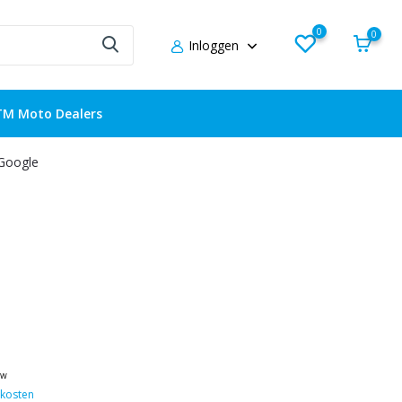
0
0
Inloggen
TM Moto Dealers
 Google
tw
kosten