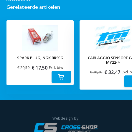
Gerelateerde artikelen
SPARK PLUG, NGK BR9EG
CABLAGGIO SENSORE C
MY22->
€ 17,50
€ 20,59
Excl. btw
€ 32,47
€ 38,20
Excl. 