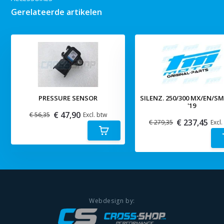
Gerelateerde artikelen
PRESSURE SENSOR
SILENZ. 250/300 MX/EN/S
'19
€ 47,90
€ 56,35
Excl. btw
€ 237,45
€ 279,35
Excl.