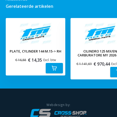
Gerelateerde artikelen
PLATE, CYLINDER 144 M.15-> RH
CILINDRO 125 MX/E
CARBURATORE MY 2026 
€ 14,35
€ 16,88
Excl. btw
€ 970,44
€ 1.141,69
Excl