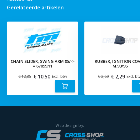
Gerelateerde artikelen
CHAIN SLIDER, SWING ARM 05/->
RUBBER, IGNITION CO
= 67099.11
M.90/96
€ 10,50
€ 2,29
€ 12,35
Excl. btw
€ 2,69
Excl. bt