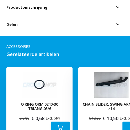
Productomschrijving
Delen
ACCESSOIRES
Gerelateerde artikelen
O RING ORM 0240-30
CHAIN SLIDER, SWING ARM
TRIANG.05/6
>14
€ 0,68
€ 10,50
€ 0,80
Excl. btw
€ 12,35
Excl. 