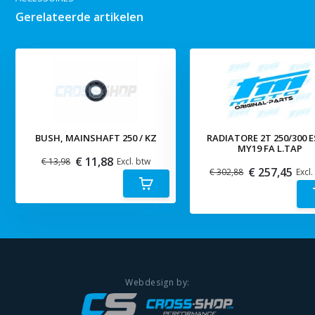
Gerelateerde artikelen
BUSH, MAINSHAFT 250 / KZ
RADIATORE 2T 250/300 E
MY19 FA L.TAP
€ 11,88
€ 13,98
Excl. btw
€ 257,45
€ 302,88
Excl.