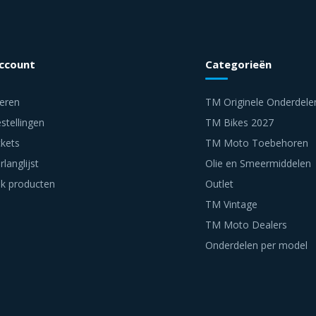
account
Categorieën
reren
TM Originele Onderdele
stellingen
TM Bikes 2027
ckets
TM Moto Toebehoren
rlanglijst
Olie en Smeermiddelen
jk producten
Outlet
TM Vintage
TM Moto Dealers
Onderdelen per model