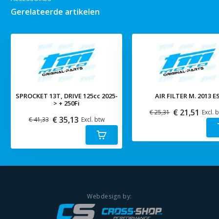
Gerelateerde artikelen
SPROCKET 13T, DRIVE 125cc 2025-
AIR FILTER M. 2013 E
> + 250Fi
€ 21,51
€ 25,31
Excl. 
€ 35,13
€ 41,33
Excl. btw