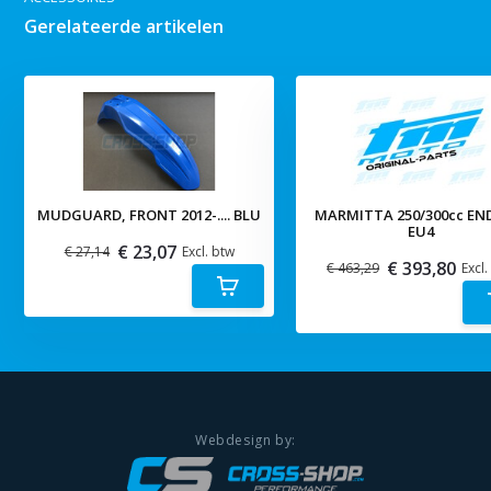
Gerelateerde artikelen
MUDGUARD, FRONT 2012-.... BLU
MARMITTA 250/300cc EN
EU4
€ 23,07
€ 27,14
Excl. btw
€ 393,80
€ 463,29
Excl.