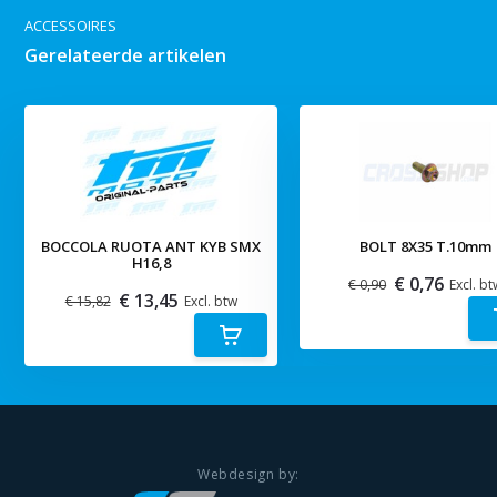
ACCESSOIRES
Gerelateerde artikelen
BOCCOLA RUOTA ANT KYB SMX
BOLT 8X35 T.10mm
H16,8
€ 0,76
€ 0,90
Excl. bt
€ 13,45
€ 15,82
Excl. btw