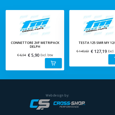
CONNETTORE 2VF METRIPACK
TESTA 125 SMR MY 12/
DELPH
€ 127,19
€ 149,63
Excl.
€ 5,90
€ 6,94
Excl. btw