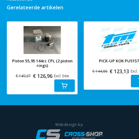
Gerelateerde artikelen
Piston 55,95 144cc CPL (2 piston
PICK-UP KOK PU515
rings)
€ 123,13
€ 144,86
Excl.
€ 126,96
€ 149,37
Excl. btw