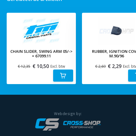
CHAIN SLIDER, SWING ARM 05/->
RUBBER, IGNITION CO
= 67099.11
M.90/96
€ 10,50
€ 2,29
€ 12,35
Excl. btw
€ 2,69
Excl. bt