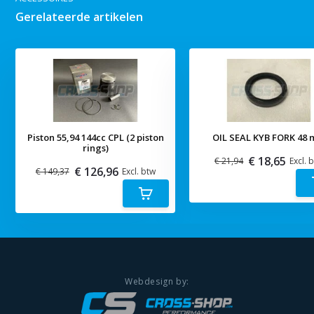
Gerelateerde artikelen
Piston 55,94 144cc CPL (2 piston
OIL SEAL KYB FORK 48
rings)
€ 18,65
€ 21,94
Excl. 
€ 126,96
€ 149,37
Excl. btw