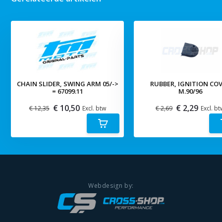
CHAIN SLIDER, SWING ARM 05/->
RUBBER, IGNITION CO
= 67099.11
M.90/96
€ 10,50
€ 2,29
€ 12,35
Excl. btw
€ 2,69
Excl. bt