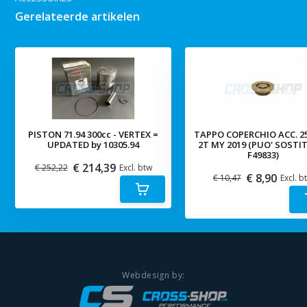
Gerelateerde artikelen
PISTON 71.94 300cc - VERTEX =
TAPPO COPERCHIO ACC. 2
UPDATED by 10305.94
2T MY 2019 (PUO' SOSTI
F49833)
€ 214,39
€ 252,22
Excl. btw
€ 8,90
€ 10,47
Excl. b