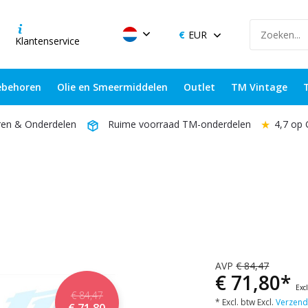
EUR
Klantenservice
behoren
Olie en Smeermiddelen
Outlet
TM Vintage
★
4,7 op
ren & Onderdelen
Ruime voorraad TM-onderdelen
AVP
€ 84,47
€ 71,80*
Exc
€ 84,47
* Excl. btw Excl.
Verzend
€ 71,80