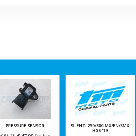
PRESSURE SENSOR
SILENZ. 250/300 MX/EN/SMX
HGS '19
€ 47,90
€ 56,35
Excl. btw