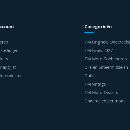
account
Categorieën
reren
TM Originele Onderdele
stellingen
TM Bikes 2027
ckets
TM Moto Toebehoren
rlanglijst
Olie en Smeermiddelen
jk producten
Outlet
TM Vintage
TM Moto Dealers
Onderdelen per model