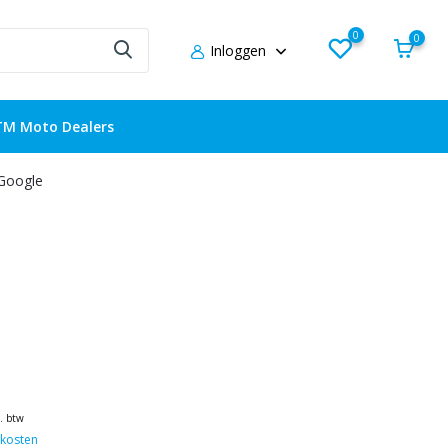
0
0
Inloggen
TM Moto Dealers
 Google
l. btw
kosten