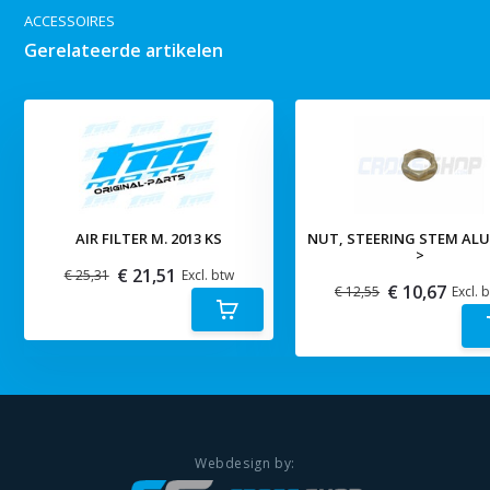
ACCESSOIRES
Gerelateerde artikelen
AIR FILTER M. 2013 KS
NUT, STEERING STEM ALU
>
€ 21,51
€ 25,31
Excl. btw
€ 10,67
€ 12,55
Excl. 