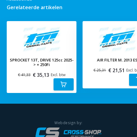
Gerelateerde artikelen
SPROCKET 13T, DRIVE 125cc 2025-
AIR FILTER M. 2013 E
> + 250Fi
€ 21,51
€ 25,31
Excl. 
€ 35,13
€ 41,33
Excl. btw