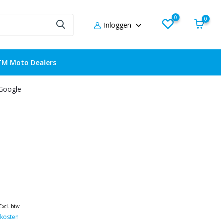
0
0
Inloggen
TM Moto Dealers
 Google
Excl. btw
kosten