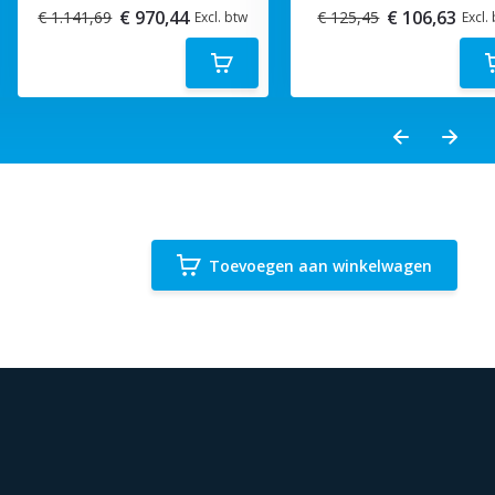
€ 970,44
€ 106,63
€ 1.141,69
€ 125,45
Excl. btw
Excl.
Toevoegen aan winkelwagen