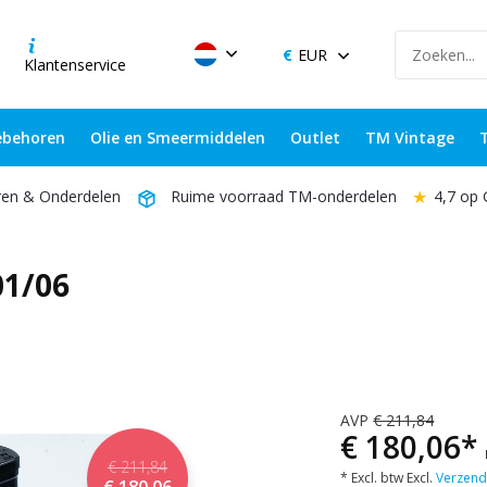
EUR
Klantenservice
behoren
Olie en Smeermiddelen
Outlet
TM Vintage
★
4,7 op
ren & Onderdelen
Ruime voorraad TM-onderdelen
1/06
AVP
€ 211,84
€ 180,06*
€ 211,84
* Excl. btw Excl.
Verzend
€ 180,06