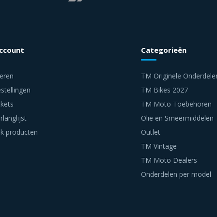
account
Categorieën
reren
TM Originele Onderdele
stellingen
TM Bikes 2027
ckets
TM Moto Toebehoren
rlanglijst
Olie en Smeermiddelen
jk producten
Outlet
TM Vintage
TM Moto Dealers
Onderdelen per model