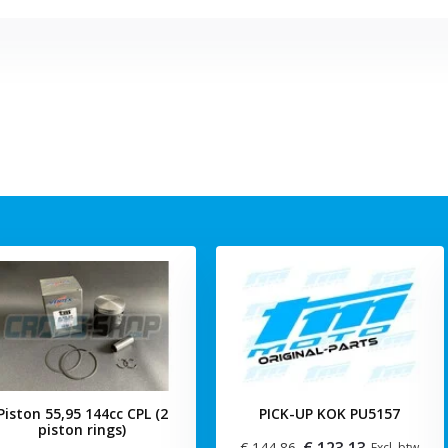
Piston 55,95 144cc CPL (2
PICK-UP KOK PU5157
piston rings)
€ 123,13
€ 144,86
Excl. btw