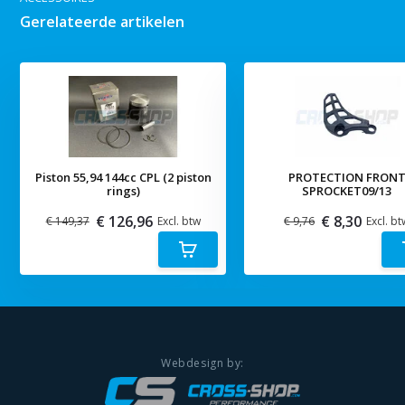
Gerelateerde artikelen
Piston 55,94 144cc CPL (2 piston
PROTECTION FRON
rings)
SPROCKET09/13
€ 126,96
€ 8,30
€ 149,37
Excl. btw
€ 9,76
Excl. bt