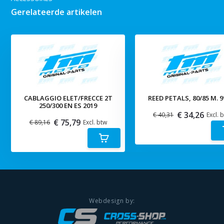
Gerelateerde artikelen
CABLAGGIO ELET/FRECCE 2T
REED PETALS, 80/85 M. 9
250/300 EN ES 2019
€ 34,26
€ 40,31
Excl. 
€ 75,79
€ 89,16
Excl. btw