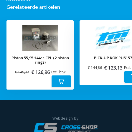
Gerelateerde artikelen
Piston 55,95 144cc CPL (2 piston
PICK-UP KOK PU515
rings)
€ 123,13
€ 144,86
Excl.
€ 126,96
€ 149,37
Excl. btw