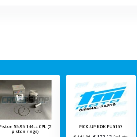
Piston 55,95 144cc CPL (2
PICK-UP KOK PU5157
piston rings)
€ 123,13
€ 144,86
Excl. btw