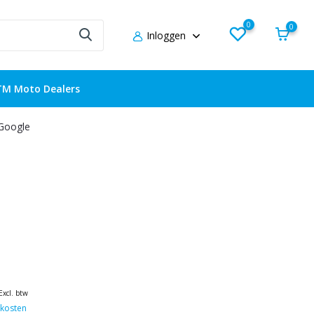
0
0
Inloggen
TM Moto Dealers
 Google
Excl. btw
kosten