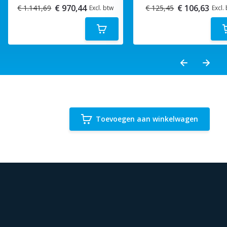
€ 970,44
€ 106,63
€ 1.141,69
€ 125,45
Excl. btw
Excl.
Toevoegen aan winkelwagen