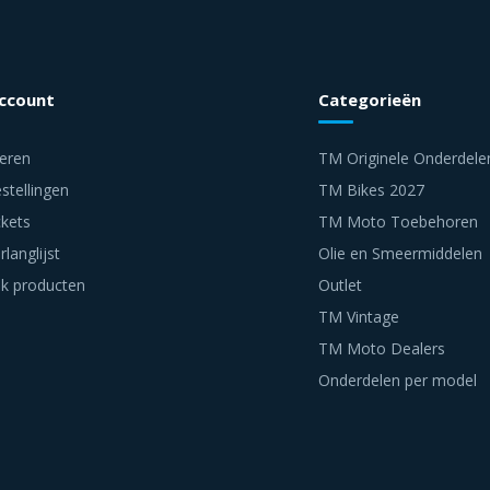
account
Categorieën
reren
TM Originele Onderdele
stellingen
TM Bikes 2027
ckets
TM Moto Toebehoren
rlanglijst
Olie en Smeermiddelen
jk producten
Outlet
TM Vintage
TM Moto Dealers
Onderdelen per model