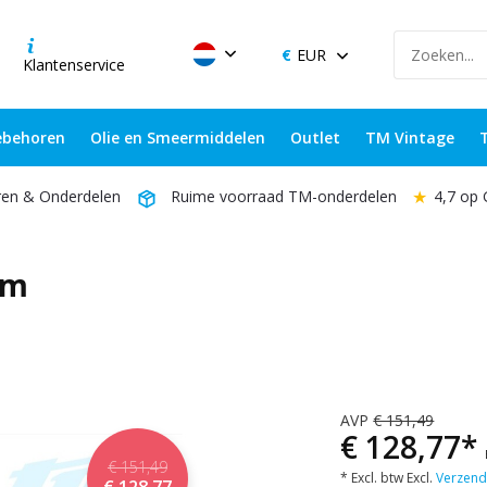
EUR
Klantenservice
behoren
Olie en Smeermiddelen
Outlet
TM Vintage
★
4,7 op
ren & Onderdelen
Ruime voorraad TM-onderdelen
mm
AVP
€ 151,49
€ 128,77*
€ 151,49
* Excl. btw Excl.
Verzend
€ 128,77