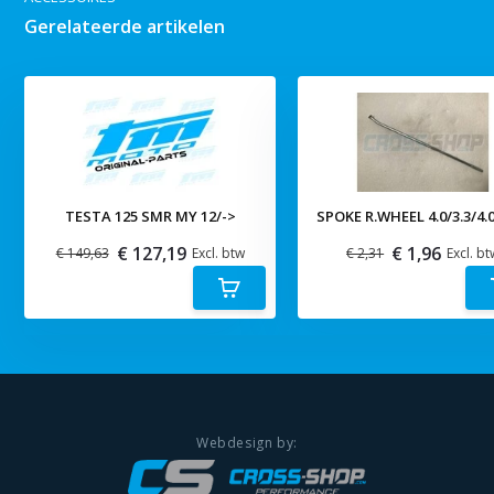
Gerelateerde artikelen
TESTA 125 SMR MY 12/->
SPOKE R.WHEEL 4.0/3.3/4.
€ 127,19
€ 1,96
€ 149,63
Excl. btw
€ 2,31
Excl. bt