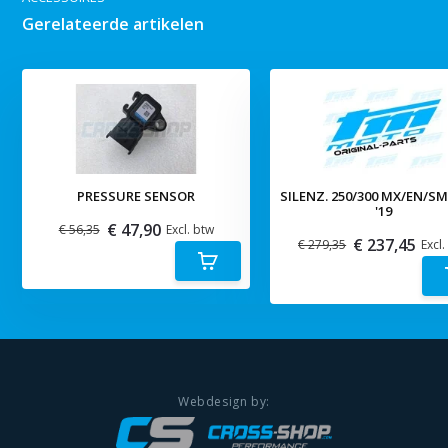
Gerelateerde artikelen
PRESSURE SENSOR
SILENZ. 250/300 MX/EN/S
'19
€ 47,90
€ 56,35
Excl. btw
€ 237,45
€ 279,35
Excl.