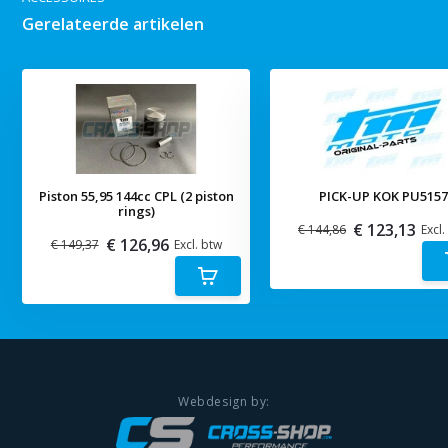
Gerelateerde artikelen
Piston 55,95 144cc CPL (2 piston
PICK-UP KOK PU515
rings)
€ 123,13
€ 144,86
Excl.
€ 126,96
€ 149,37
Excl. btw