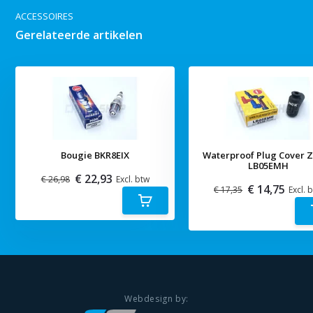
ACCESSOIRES
Gerelateerde artikelen
Bougie BKR8EIX
Waterproof Plug Cover 
LB05EMH
€ 22,93
€ 26,98
Excl. btw
€ 14,75
€ 17,35
Excl. 