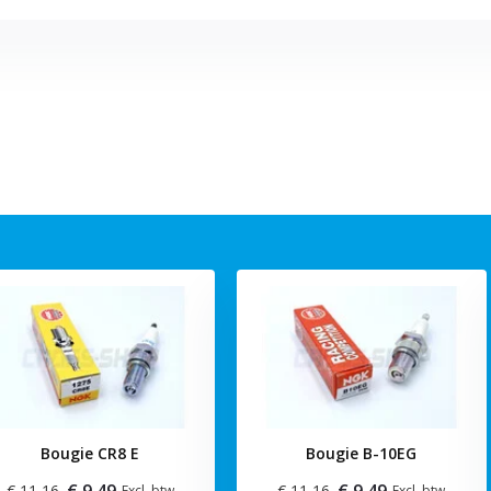
Bougie CR8 E
Bougie B-10EG
€ 9,49
€ 9,49
€ 11,16
€ 11,16
Excl. btw
Excl. btw