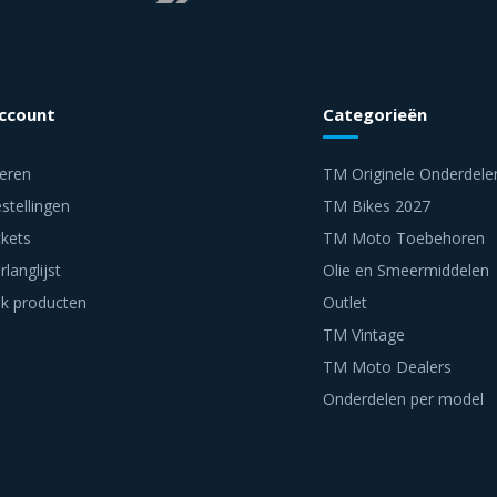
account
Categorieën
reren
TM Originele Onderdele
stellingen
TM Bikes 2027
ckets
TM Moto Toebehoren
rlanglijst
Olie en Smeermiddelen
jk producten
Outlet
TM Vintage
TM Moto Dealers
Onderdelen per model