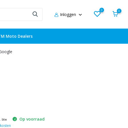
0
0
Inloggen
TM Moto Dealers
 Google
Op voorraad
l. btw
kosten