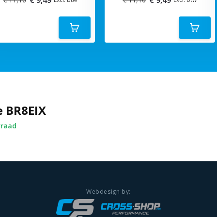
e BR8EIX
rraad