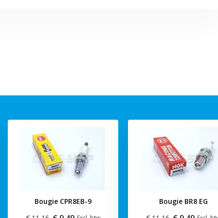
Bougie CPR8EB-9
Bougie BR8 EG
€ 9,49
€ 9,49
€ 11,16
€ 11,16
Excl. btw
Excl. b