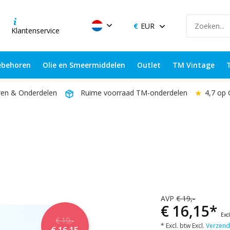
EUR
Klantenservice
behoren
Olie en Smeermiddelen
Outlet
TM Vintage
★
4,7 op
ren & Onderdelen
Ruime voorraad TM-onderdelen
AVP
€ 19,-
€ 16,15*
Exc
€ 19,-
* Excl. btw Excl.
Verzend
€ 16,15