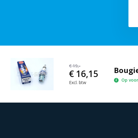
€ 19,-
Bougi
€ 16,15
Op voo
Excl. btw