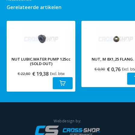
Gerelateerde artikelen
NUT LUBIC.WATER PUMP 125cc
NUT, M 8X1,25 FLANG.
(SOLD OUT)
€ 0,76
€ 0,90
Excl. bt
€ 19,38
€ 22,80
Excl. btw