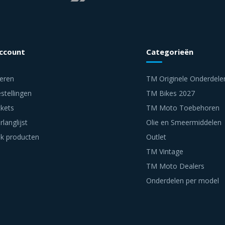
account
Categorieën
reren
TM Originele Onderdele
stellingen
TM Bikes 2027
ckets
TM Moto Toebehoren
rlanglijst
Olie en Smeermiddelen
jk producten
Outlet
TM Vintage
TM Moto Dealers
Onderdelen per model