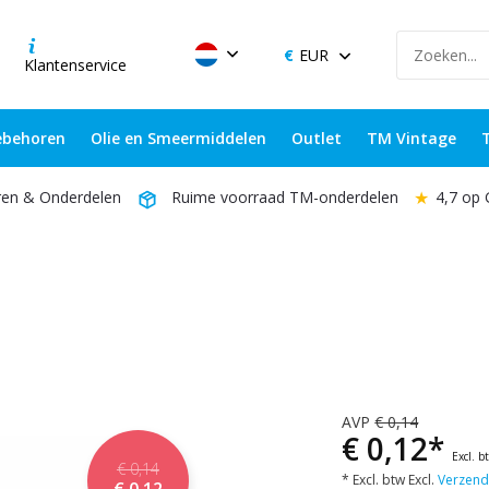
EUR
Klantenservice
behoren
Olie en Smeermiddelen
Outlet
TM Vintage
★
4,7 op
ren & Onderdelen
Ruime voorraad TM-onderdelen
AVP
€ 0,14
€ 0,12*
Excl. b
€ 0,14
* Excl. btw Excl.
Verzend
€ 0,12