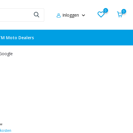
0
0
Inloggen
TM Moto Dealers
 Google
tw
kosten