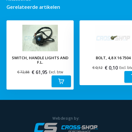
Gerelateerde artikelen
SWITCH, HANDLE LIGHTS AND
BOLT, 4,8 X 16 7504
F.L.
€ 0,10
€ 0,12
Excl. bt
€ 61,95
€ 72,88
Excl. btw